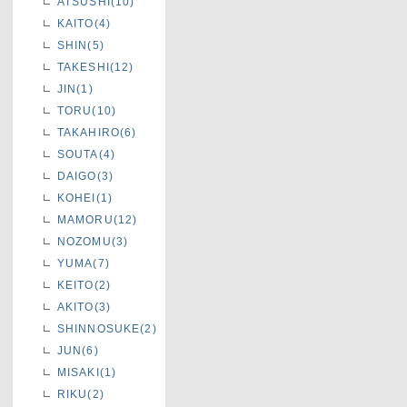
ATSUSHI(10)
KAITO(4)
SHIN(5)
TAKESHI(12)
JIN(1)
TORU(10)
TAKAHIRO(6)
SOUTA(4)
DAIGO(3)
KOHEI(1)
MAMORU(12)
NOZOMU(3)
YUMA(7)
KEITO(2)
AKITO(3)
SHINNOSUKE(2)
JUN(6)
MISAKI(1)
RIKU(2)