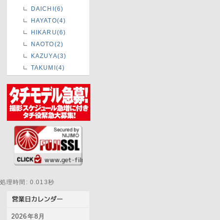
DAICHI(6)
HAYATO(4)
HIKARU(6)
NAOTO(2)
KAZUYA(3)
TAKUMI(4)
処理時間: 0.013秒
2026年8月