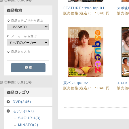
処理時間: 0.006秒
FEATURE〜two top 01
スポ魂!
販売価格(税込)：
7,040
円
販売価
商品カテゴリから選ぶ
メーカーから選ぶ
商品名を入力
処理時間: 0.011秒
競パンsqueez
エロメ
販売価格(税込)：
7,040
円
販売価
DVD(345)
モデル(261)
SUGURU(3)
MINATO(2)