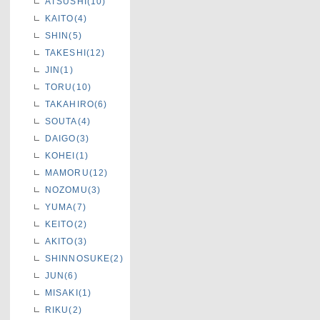
ATSUSHI(10)
KAITO(4)
SHIN(5)
TAKESHI(12)
JIN(1)
TORU(10)
TAKAHIRO(6)
SOUTA(4)
DAIGO(3)
KOHEI(1)
MAMORU(12)
NOZOMU(3)
YUMA(7)
KEITO(2)
AKITO(3)
SHINNOSUKE(2)
JUN(6)
MISAKI(1)
RIKU(2)