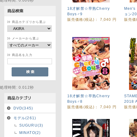
処理時間: 0.006秒
18才解禁☆早熟Cherry
Men'
Boys♂9
ョン201
販売価格(税込)：
7,040
円
販売価
商品カテゴリから選ぶ
メーカーから選ぶ
商品名を入力
処理時間: 0.012秒
18才解禁☆早熟Cherry
STAM
Boys♂8
2018 
販売価格(税込)：
7,040
円
販売価
DVD(345)
モデル(261)
SUGURU(3)
MINATO(2)