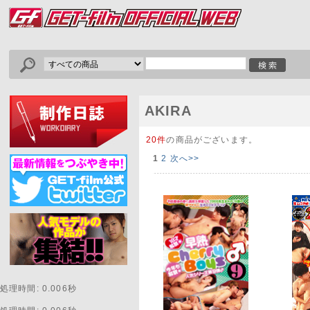
AKIRA
20件
の商品がございます。
1
2
次へ>>
処理時間: 0.006秒