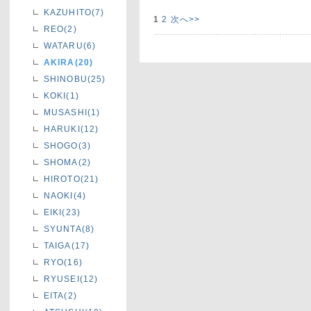
KAZUHITO(7)
1
2
次へ>>
REO(2)
WATARU(6)
AKIRA(20)
SHINOBU(25)
KOKI(1)
MUSASHI(1)
HARUKI(12)
SHOGO(3)
SHOMA(2)
HIROTO(21)
NAOKI(4)
EIKI(23)
SYUNTA(8)
TAIGA(17)
RYO(16)
RYUSEI(12)
EITA(2)