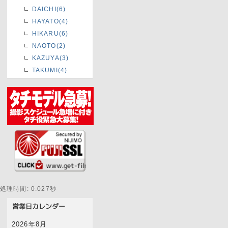
DAICHI(6)
HAYATO(4)
HIKARU(6)
NAOTO(2)
KAZUYA(3)
TAKUMI(4)
処理時間: 0.027秒
2026年8月