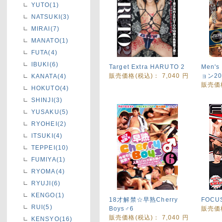
YUTO(1)
NATSUKI(3)
MIRAI(7)
MANATO(1)
FUTA(4)
IBUKI(6)
Target Extra HARUTO 2
Men'
販売価格(税込)：
7,040
円
ョン201
KANATA(4)
販売価
HOKUTO(4)
SHINJI(3)
YUSAKU(5)
RYOHEI(2)
ITSUKI(4)
TEPPEI(10)
FUMIYA(1)
RYOMA(4)
RYUJI(6)
KENGO(1)
18才解禁☆早熟Cherry
FOCU
RUI(5)
Boys♂6
販売価
販売価格(税込)：
7,040
円
KENSYO(16)