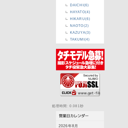
DAICHI(6)
HAYATO(4)
HIKARU(6)
NAOTO(2)
KAZUYA(3)
TAKUMI(4)
処理時間: 0.081秒
2026年8月