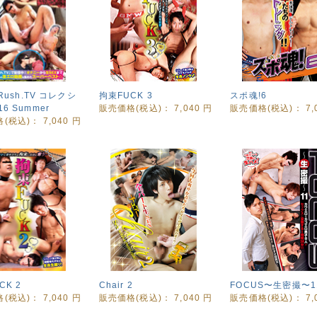
 Rush.TV コレクシ
拘束FUCK 3
スポ魂!6
6 Summer
販売価格(税込)：
7,040
円
販売価格(税込)：
7
格(税込)：
7,040
円
CK 2
Chair 2
FOCUS〜生密撮〜1
格(税込)：
7,040
円
販売価格(税込)：
7,040
円
販売価格(税込)：
7