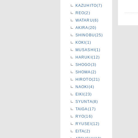
KAZUHITO(7)
REO(2)
WATARU(6)
AKIRA(20)
SHINOBU(25)
KOKI(1)
MUSASHI(1)
HARUKI(12)
SHOGO(3)
SHOMA(2)
HIROTO(21)
NAOKI(4)
EIKI(23)
SYUNTA(8)
TAIGA(17)
RYO(16)
RYUSEI(12)
EITA(2)