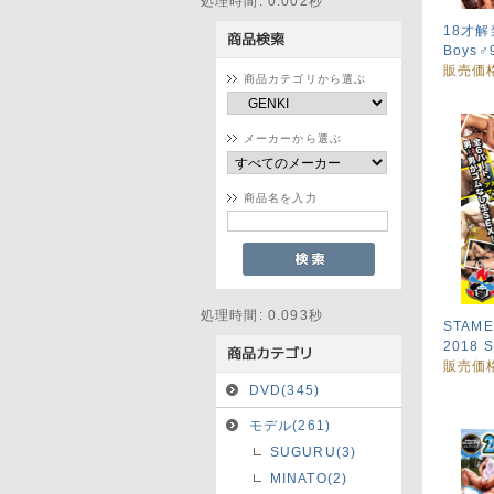
処理時間: 0.002秒
18才解
Boys♂
販売価
商品カテゴリから選ぶ
メーカーから選ぶ
商品名を入力
処理時間: 0.093秒
STAM
2018 S
販売価
DVD(345)
モデル(261)
SUGURU(3)
MINATO(2)