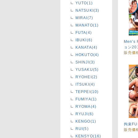
YUTO(1)
NATSUKI(3)
MIRAI(7)
MANATO(1)
FUTA(4)
IBUKI(6)
Men's
ョン201
KANATA(4)
販売価
HOKUTO(4)
SHINJI(3)
YUSAKU(5)
RYOHEI(2)
ITSUKI(4)
TEPPEI(10)
FUMIYA(1)
RYOMA(4)
RYUJI(6)
KENGO(1)
拘束FU
RUI(5)
販売価
KENSYO(16)