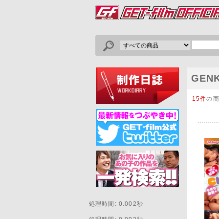
GENK
15件
の
処理時間: 0.002秒