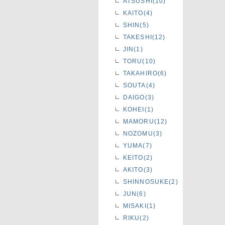
ATSUSHI(10)
KAITO(4)
SHIN(5)
TAKESHI(12)
JIN(1)
TORU(10)
TAKAHIRO(6)
SOUTA(4)
DAIGO(3)
KOHEI(1)
MAMORU(12)
NOZOMU(3)
YUMA(7)
KEITO(2)
AKITO(3)
SHINNOSUKE(2)
JUN(6)
MISAKI(1)
RIKU(2)