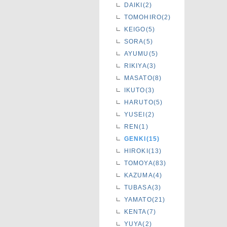
DAIKI(2)
TOMOHIRO(2)
KEIGO(5)
SORA(5)
AYUMU(5)
RIKIYA(3)
MASATO(8)
IKUTO(3)
HARUTO(5)
YUSEI(2)
REN(1)
GENKI(15)
HIROKI(13)
TOMOYA(83)
KAZUMA(4)
TUBASA(3)
YAMATO(21)
KENTA(7)
YUYA(2)