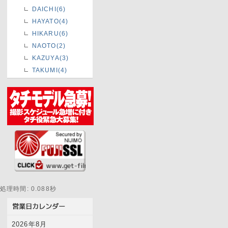
DAICHI(6)
HAYATO(4)
HIKARU(6)
NAOTO(2)
KAZUYA(3)
TAKUMI(4)
処理時間: 0.088秒
2026年8月