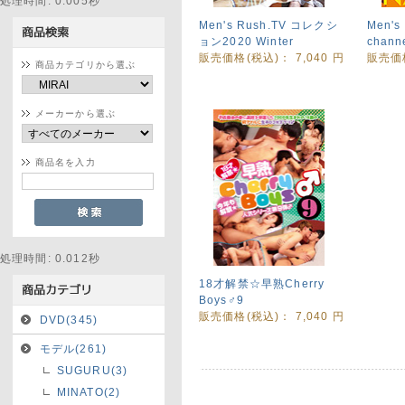
処理時間: 0.005秒
Men's Rush.TV コレクシ
Men's
ョン2020 Winter
chann
販売価格(税込)：
7,040
円
販売価
商品カテゴリから選ぶ
メーカーから選ぶ
商品名を入力
処理時間: 0.012秒
18才解禁☆早熟Cherry
Boys♂9
販売価格(税込)：
7,040
円
DVD(345)
モデル(261)
SUGURU(3)
MINATO(2)