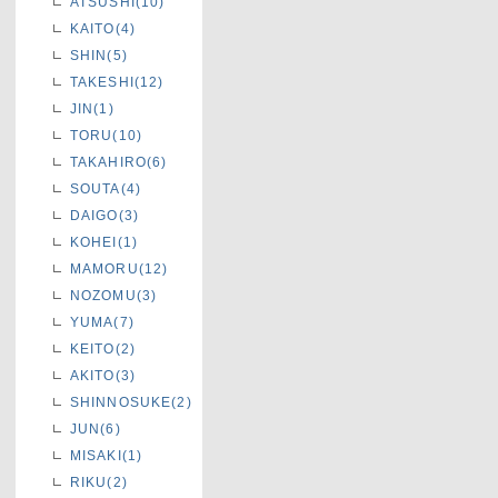
ATSUSHI(10)
KAITO(4)
SHIN(5)
TAKESHI(12)
JIN(1)
TORU(10)
TAKAHIRO(6)
SOUTA(4)
DAIGO(3)
KOHEI(1)
MAMORU(12)
NOZOMU(3)
YUMA(7)
KEITO(2)
AKITO(3)
SHINNOSUKE(2)
JUN(6)
MISAKI(1)
RIKU(2)