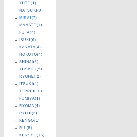
YUTO(1)
NATSUKI(3)
MIRAI(7)
MANATO(1)
FUTA(4)
IBUKI(6)
KANATA(4)
HOKUTO(4)
SHINJI(3)
YUSAKU(5)
RYOHEI(2)
ITSUKI(4)
TEPPEI(10)
FUMIYA(1)
RYOMA(4)
RYUJI(6)
KENGO(1)
RUI(5)
KENSYO(16)