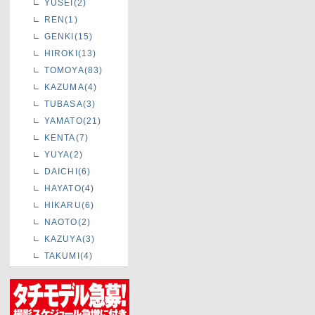
YUSEI(2)
REN(1)
GENKI(15)
HIROKI(13)
TOMOYA(83)
KAZUMA(4)
TUBASA(3)
YAMATO(21)
KENTA(7)
YUYA(2)
DAICHI(6)
HAYATO(4)
HIKARU(6)
NAOTO(2)
KAZUYA(3)
TAKUMI(4)