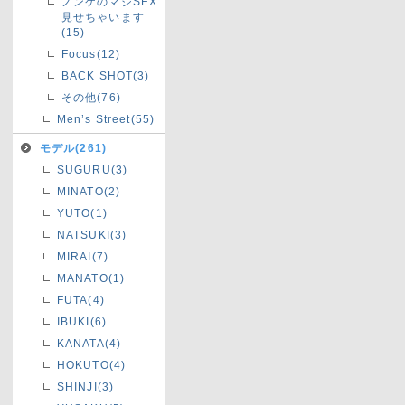
ノンケのマジSEX
見せちゃいます
(15)
Focus(12)
BACK SHOT(3)
その他(76)
Men’s Street(55)
モデル(261)
SUGURU(3)
MINATO(2)
YUTO(1)
NATSUKI(3)
MIRAI(7)
MANATO(1)
FUTA(4)
IBUKI(6)
KANATA(4)
HOKUTO(4)
SHINJI(3)