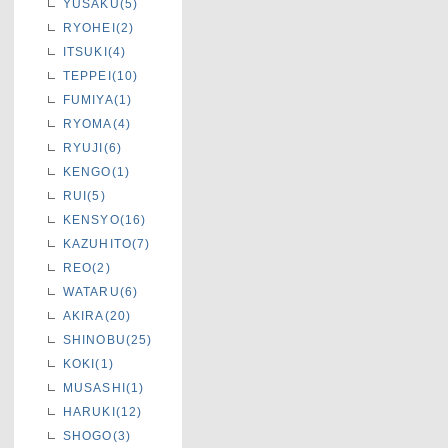
YUSAKU(5)
RYOHEI(2)
ITSUKI(4)
TEPPEI(10)
FUMIYA(1)
RYOMA(4)
RYUJI(6)
KENGO(1)
RUI(5)
KENSYO(16)
KAZUHITO(7)
REO(2)
WATARU(6)
AKIRA(20)
SHINOBU(25)
KOKI(1)
MUSASHI(1)
HARUKI(12)
SHOGO(3)