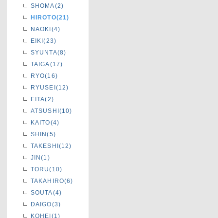
SHOMA(2)
HIROTO(21)
NAOKI(4)
EIKI(23)
SYUNTA(8)
TAIGA(17)
RYO(16)
RYUSEI(12)
EITA(2)
ATSUSHI(10)
KAITO(4)
SHIN(5)
TAKESHI(12)
JIN(1)
TORU(10)
TAKAHIRO(6)
SOUTA(4)
DAIGO(3)
KOHEI(1)