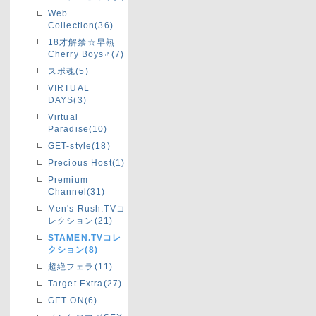
Web
Collection(36)
18才解禁☆早熟
Cherry Boys♂(7)
スポ魂(5)
VIRTUAL
DAYS(3)
Virtual
Paradise(10)
GET-style(18)
Precious Host(1)
Premium
Channel(31)
Men's Rush.TVコ
レクション(21)
STAMEN.TVコレ
クション(8)
超絶フェラ(11)
Target Extra(27)
GET ON(6)