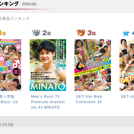
気商品ランキング
解禁☆早熟
Men's Rush.TV
GET-film Web
GET-st
 Boys♂10
Premium channel
Collection 34
vol.41 MINATO
.003秒