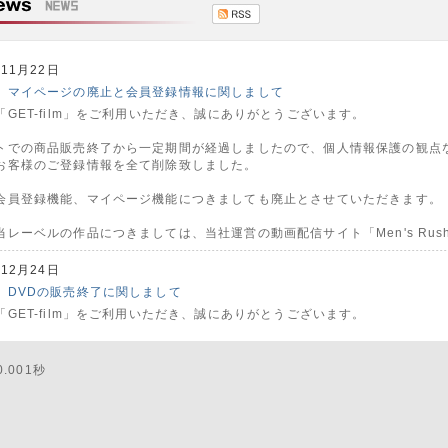
年11月22日
】マイページの廃止と会員登録情報に関しまして
「GET-film」をご利用いただき、誠にありがとうございます。
トでの商品販売終了から一定期間が経過しましたので、個人情報保護の観点
お客様のご登録情報を全て削除致しました。
会員登録機能、マイページ機能につきましても廃止とさせていただきます。
当レーベルの作品につきましては、当社運営の動画配信サイト「Men's Rus
年12月24日
】DVDの販売終了に関しまして
「GET-film」をご利用いただき、誠にありがとうございます。
ながら、GET-film、Men's Street他、当社取扱いのDVDの販売を終
.001秒
作品につきましては「Men's Rush.TV」にてDVDまるごと版として販売中
年07月02日
】GET-film公式サイトでの通販終了に関しまして